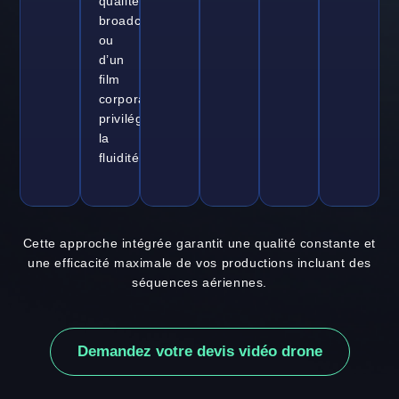
qualité
broadcast
ou
d’un
film
corporate
privilégiant
la
fluidité.
Cette approche intégrée garantit une qualité constante et
une efficacité maximale de vos productions incluant des
séquences aériennes.
Demandez votre devis vidéo drone