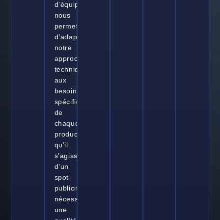
d’équipements
nous
permet
d’adapter
notre
approche
technique
aux
besoins
spécifiques
de
chaque
production,
qu’il
s’agisse
d’un
spot
publicitaire
nécessitant
une