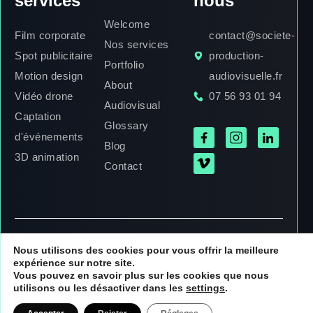
services
nous
Welcome
Film corporate
contact@societe-
Nos services
Spot publicitaire
production-
Portfolio
Motion design
audiovisuelle.fr
About
Vidéo drone
07 56 93 01 94
Audiovisual
Captation
Glossary
d'événements
Blog
3D animation
Contact
© Societe Production audiovisuelle — 2025. Tous droits
Nous utilisons des cookies pour vous offrir la meilleure
expérience sur notre site.
réservés.
Vous pouvez en savoir plus sur les cookies que nous
Mentions légales
Politique de confidentialité
Plan du site
utilisons ou les désactiver dans les
settings
.