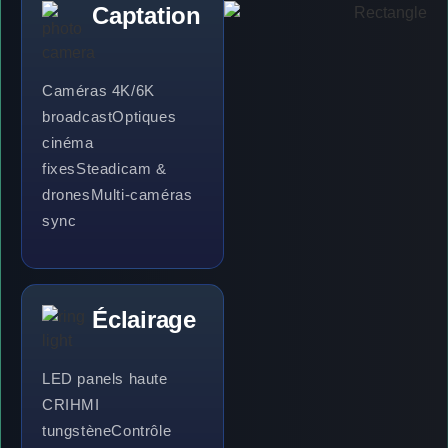
Captation
Caméras 4K/6K
broadcast
Optiques
cinéma
fixes
Steadicam &
drones
Multi-caméras
sync
Éclairage
LED panels haute
CRI
HMI
tungstène
Contrôle