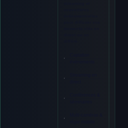
streaming et
couvertures
événementielles
pour diffuser vos
moments clés en
direct ou en
différé.
Captation
événements
Streaming en
direct
Conférences &
séminaires
Multi-caméras &
régie mobile