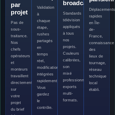
broadcast
par
Validation
Déplacement
projet
Standards
à
rapides
télévision
chaque
Pas de
en Île-
appliqués
étape,
sous-
de-
à tous
rushes
traitance.
France,
nos
partagés
Nos
connaissance
projets.
en
chefs
des
Couleurs
temps
opérateurs
lieux de
calibrées,
réel,
et
tournage,
son
modifications
monteurs
réseau
mixé
intégrées
travaillent
technique
professionnel,
rapidement.
directement
local
exports
Vous
sur
établi.
multi-
gardez
votre
formats.
le
projet
contrôle.
du brief