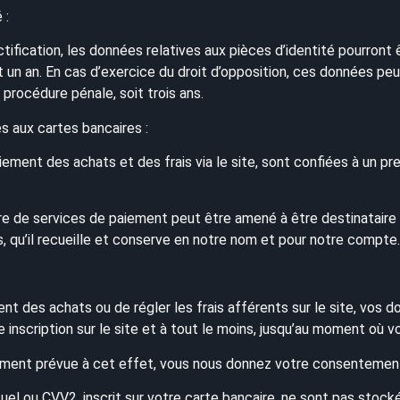
 :
ctification, les données relatives aux pièces d’identité pourront
it un an. En cas d’exercice du droit d’opposition, ces données pe
 procédure pénale, soit trois ans.
s aux cartes bancaires :
iement des achats et des frais via le site, sont confiées à un p
ire de services de paiement peut être amené à être destinatair
, qu’il recueille et conserve en notre nom et pour notre compte.
nt des achats ou de régler les frais afférents sur le site, vos d
nscription sur le site et à tout le moins, jusqu’au moment où vo
sément prévue à cet effet, vous nous donnez votre consentemen
el ou CVV2, inscrit sur votre carte bancaire, ne sont pas stock