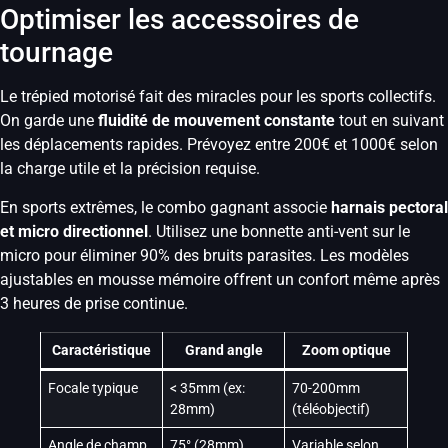
Optimiser les accessoires de
tournage
Le trépied motorisé fait des miracles pour les sports collectifs.
On garde une
fluidité de mouvement constante
tout en suivant
les déplacements rapides. Prévoyez entre 200€ et 1000€ selon
la charge utile et la précision requise.
En sports extrêmes, le combo gagnant associe
harnais pectoral
et micro directionnel
. Utilisez une bonnette anti-vent sur le
micro pour éliminer 90% des bruits parasites. Les modèles
ajustables en mousse mémoire offrent un confort même après
3 heures de prise continue.
Caractéristique
Grand angle
Zoom optique
Focale typique
< 35mm (ex:
70-200mm
28mm)
(téléobjectif)
Angle de champ
75° (28mm)
Variable selon