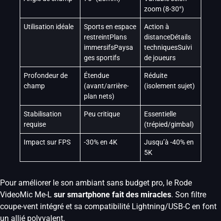
zoom (8-30°)
Utilisation idéale
Sports en espace
Action à
restreint
Plans
distance
Détails
immersifs
Paysa
techniques
Suivi
ges sportifs
de joueurs
Profondeur de
Étendue
Réduite
champ
(avant/arrière-
(isolement sujet)
plan nets)
Stabilisation
Peu critique
Essentielle
requise
(trépied/gimbal)
Impact sur FPS
-30% en 4K
Jusqu’à -40% en
5K
Pour améliorer le son ambiant sans budget pro, le Rode
VideoMic Me-L
sur smartphone fait des miracles
. Son filtre
coupe-vent intégré et sa compatibilité Lightning/USB-C en font
un allié polyvalent.