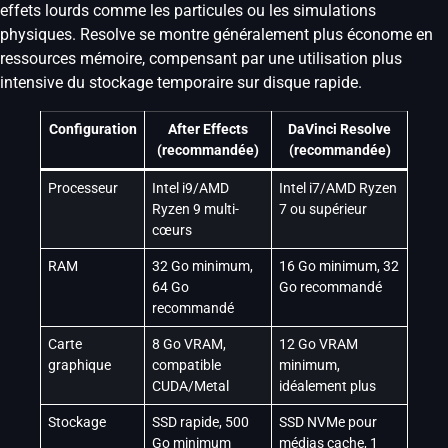
effets lourds comme les particules ou les simulations
physiques. Resolve se montre généralement plus économe en
ressources mémoire, compensant par une utilisation plus
intensive du stockage temporaire sur disque rapide.
Configuration
After Effects
DaVinci Resolve
(recommandée)
(recommandée)
Processeur
Intel i9/AMD
Intel i7/AMD Ryzen
Ryzen 9 multi-
7 ou supérieur
cœurs
RAM
32 Go minimum,
16 Go minimum, 32
64 Go
Go recommandé
recommandé
Carte
8 Go VRAM,
12 Go VRAM
graphique
compatible
minimum,
CUDA/Metal
idéalement plus
Stockage
SSD rapide, 500
SSD NVMe pour
Go minimum
médias cache, 1