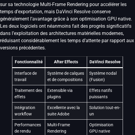
sur sa technologie Multi-Frame Rendering pour accélérer les
temps d’exportation, mais DaVinci Resolve conserve
généralement l’avantage grâce à son optimisation GPU native.
Les deux logiciels ont néanmoins fait des progrès significatifs
dans l’exploitation des architectures matérielles modernes,
réduisant considérablement les temps d’attente par rapport aux
versions précédentes.
Fonctionnalité
After Effects
DaVinci Resolve
Interface de
Système de calques
Système nodal
travail
et de compositions
(Fusion)
Traitement des
Extensible via
Effets natifs
effets
plugins
puissants
Intégration
Excellente avec la
Solution tout-en-
workflow
suite Adobe
un
Performances
Multi-Frame
Optimisation
de rendu
Rendering
GPU native