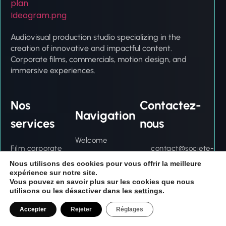
Audiovisual production studio specializing in the
creation of innovative and impactful content.
Corporate films, commercials, motion design, and
immersive experiences.
Nos
Contactez-
Navigation
services
nous
Welcome
Film corporate
contact@societe-
Nos services
Spot publicitaire
production-
Nous utilisons des cookies pour vous offrir la meilleure
Portfolio
expérience sur notre site.
Motion design
audiovisuelle.fr
Vous pouvez en savoir plus sur les cookies que nous
About
utilisons ou les désactiver dans les
settings
.
Vidéo drone
07 56 93 01 94
Audiovisual
Captation
Accepter
Rejeter
Réglages
Glossary
d'événements